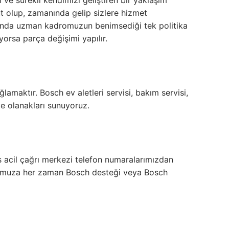
ı ve sürekli kendimizi geliştiren bir yaklaşım
t olup, zamanında gelip sizlere hizmet
munda uzman kadromuzun benimsediği tek politika
yorsa parça değişimi yapılır.
aktır. Bosch ev aletleri servisi, bakım servisi,
e olanakları sunuyoruz.
s acil çağrı merkezi telefon numaralarımızdan
adromuza her zaman Bosch desteği veya Bosch