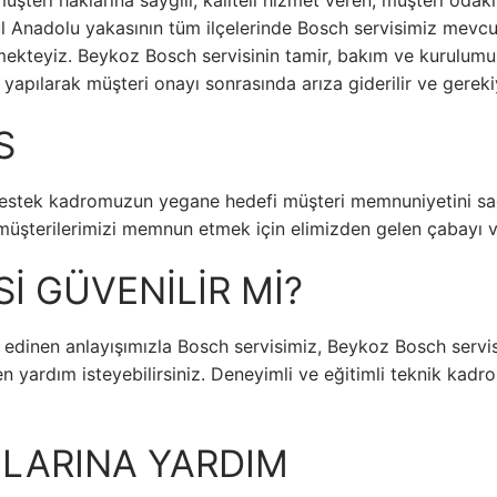
üşteri haklarına saygılı, kaliteli hizmet veren, müşteri odakl
ul Anadolu yakasının tüm ilçelerinde Bosch servisimiz mevcu
irmekteyiz. Beykoz Bosch servisinin tamir, bakım ve kurulu
i yapılarak müşteri onayı sonrasında arıza giderilir ve gereki
S
tek kadromuzun yegane hedefi müşteri memnuniyetini sağlam
 müşterilerimizi memnun etmek için elimizden gelen çabayı v
İ GÜVENİLİR Mİ?
 edinen anlayışımızla Bosch servisimiz, Beykoz Bosch servi
den yardım isteyebilirsiniz. Deneyimli ve eğitimli teknik k
LARINA YARDIM