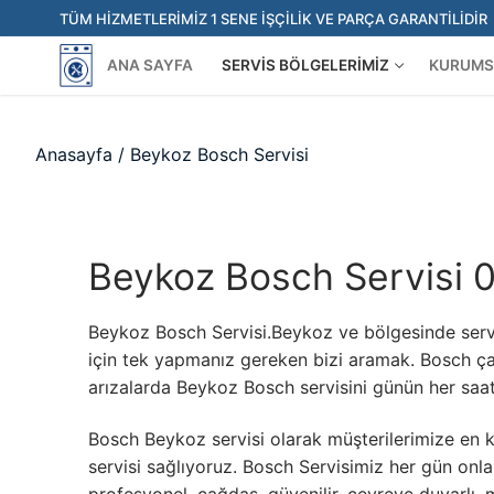
İçeriğe
TÜM HIZMETLERIMIZ 1 SENE İŞÇILIK VE PARÇA GARANTILIDIR
atla
ANA SAYFA
SERVIS BÖLGELERIMIZ
KURUMS
Anasayfa
/
Beykoz Bosch Servisi
Beykoz Bosch Servisi 
Beykoz Bosch Servisi.Beykoz ve bölgesinde servis
için tek yapmanız gereken bizi aramak. Bosch ç
arızalarda Beykoz Bosch servisini günün her saati
Bosch Beykoz servisi olarak müşterilerimize en k
servisi sağlıyoruz. Bosch Servisimiz her gün onla